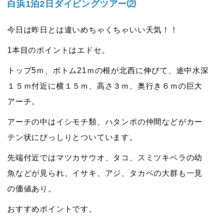
白浜1泊2日ダイビングツアー⑵
今日は昨日とは違いめちゃくちゃいい天気！！
1本目のポイントはエドセ。
トップ5ｍ、ボトム21ｍの根が北西に伸びて、途中水深
１５ｍ付近に横１５ｍ、高さ３ｍ、奥行き６ｍの巨大
アーチ。
アーチの中はイシモチ類、ハタンポの仲間などがカー
テン状にびっしりとついています。
先端付近ではマツカサウオ、タコ、スミツキベラの幼
魚などが見られ、イサキ、アジ、タカベの大群も一見
の価値あり。
おすすめポイントです。